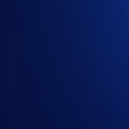
1
Gói
2
Công ty
3
Liên hệ
Gói cần mua
3 gói đã chọn · 1 người dùng · 12 tháng
Google AI Plus
Google AI / Gemini
· Individual AI
Google AI Pro
Google AI / Gemini
· Individual AI
Google AI Ultra
Google AI / Gemini
· Power user AI
Chọn gói