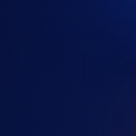
OpenAI
Anthropic Claude
Google AI / Gemini
Gói của
Google AI / Gemini
Google Workspace Business Starter
Google Workspace Business Standard
Google Workspace Business Plus
Google Workspace Enterprise
Google AI Ultra for Business
Gemini Enterprise
Gemini API