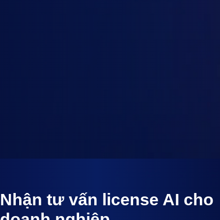
Số người dùng
Thời hạn
1
2-4
5-10
10-25
1 tháng
3 tháng
25-50
50-100
6 tháng
12 tháng
100+
Tiếp tục
Nhận tư vấn license AI cho
doanh nghiệp