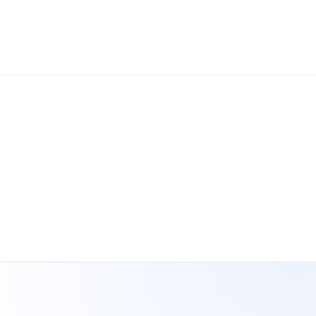
02
Hợp đồng & VAT
03
Bàn giao user rõ