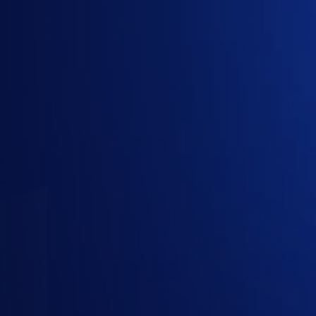
1
Gói
2
Công ty
3
Liên hệ
Gói cần mua
1 gói đã chọn · 5-10 người dùng · 12 tháng
Gemini Enterprise