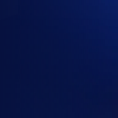
Google AI / Gemini
· Enterprise AI platform
Chọn gói
OpenAI
Anthropic Claude
Google AI / Gemini
Gói của
Google AI / Gemini
Google AI Plus
Google AI Pro
Google AI Ultra
Google Workspace Business Starter
Google Workspace Business Standard