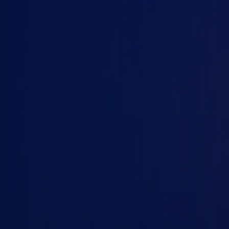
Google Workspace Business Plus
Google Workspace Enterprise
Google AI Ultra for Business
Gemini API
Số người dùng
Thời hạn
1
2-4
5-10
10-25
1 tháng
3 tháng
25-50
50-100
6 tháng
12 tháng
100+
Tiếp tục