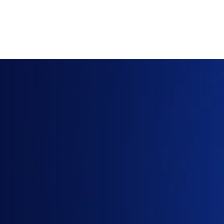
Cần
báo
giá
Gemini
Enterprise?