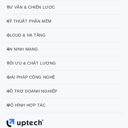
TƯ VẤN & CHIẾN LƯỢC
KỸ THUẬT PHẦN MỀM
CLOUD & HẠ TẦNG
AN NINH MẠNG
TỐI ƯU & CHẤT LƯỢNG
GIẢI PHÁP CÔNG NGHỆ
HỖ TRỢ DOANH NGHIỆP
MÔ HÌNH HỢP TÁC