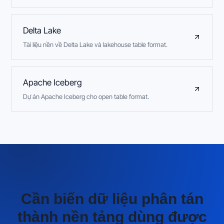
Delta Lake
Tài liệu nền về Delta Lake và lakehouse table format.
Apache Iceberg
Dự án Apache Iceberg cho open table format.
Cần biến dữ liệu phân tán
thành nền tảng dùng được