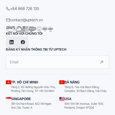
+84 968 726 135
contact@uptech.vn
KẾT NỐI VỚI CHÚNG TÔI
ĐĂNG KÝ NHẬN THÔNG TIN TỪ UPTECH
TP. HỒ CHÍ MINH
ĐÀ NẴNG
Tầng 2, B2 đường Nguyễn Hữu Thọ,
Tầng 8, Tòa nhà Bạch Đằng
Phường Tân Hưng, TP. Hồ Chí Minh
Complex, 50 Bạch Đằng, Hải Châu
SINGAPORE
USA
391 Orchard Road, #22-06 Ngee
1001 SW 5th Avenue, Suite 1100,
Ann City Tower A
Portland, Oregon 97204