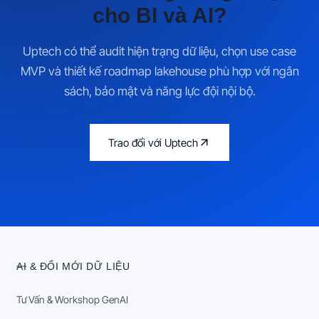
cho BI và AI?
Uptech có thể audit hiện trạng dữ liệu, chọn use case
MVP và thiết kế roadmap lakehouse phù hợp với ngân
sách, bảo mật và năng lực đội nội bộ.
Trao đổi với Uptech
AI & ĐỔI MỚI DỮ LIỆU
Tư Vấn & Workshop GenAI