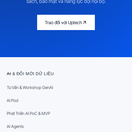
sách, bảo mật và năng lực đội nội bộ.
Trao đổi với Uptech
AI & ĐỔI MỚI DỮ LIỆU
Tư Vấn & Workshop GenAI
AI Pod
Phát Triển AI PoC & MVP
AI Agents