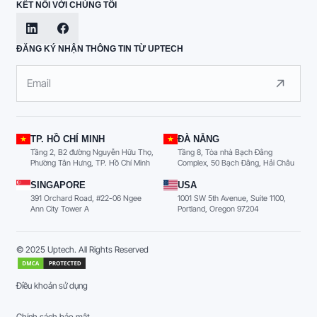
KẾT NỐI VỚI CHÚNG TÔI
ĐĂNG KÝ NHẬN THÔNG TIN TỪ UPTECH
TP. HỒ CHÍ MINH
ĐÀ NẴNG
Tầng 2, B2 đường Nguyễn Hữu Thọ,
Tầng 8, Tòa nhà Bạch Đằng
Phường Tân Hưng, TP. Hồ Chí Minh
Complex, 50 Bạch Đằng, Hải Châu
SINGAPORE
USA
391 Orchard Road, #22-06 Ngee
1001 SW 5th Avenue, Suite 1100,
Ann City Tower A
Portland, Oregon 97204
© 2025 Uptech. All Rights Reserved
Điều khoản sử dụng
Chính sách bảo mật