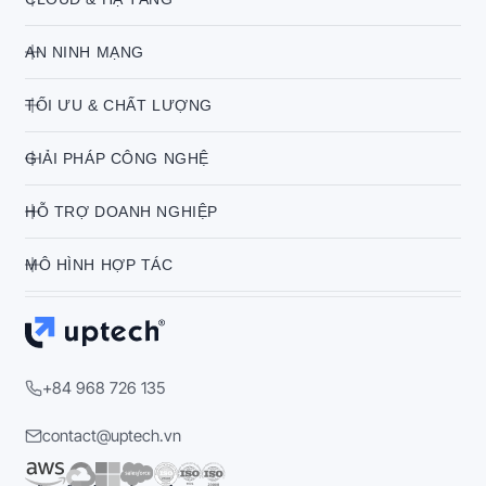
AN NINH MẠNG
TỐI ƯU & CHẤT LƯỢNG
GIẢI PHÁP CÔNG NGHỆ
HỖ TRỢ DOANH NGHIỆP
MÔ HÌNH HỢP TÁC
+84 968 726 135
contact@uptech.vn