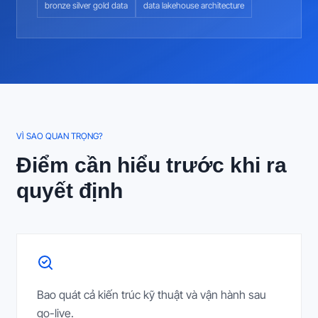
bronze silver gold data
data lakehouse architecture
VÌ SAO QUAN TRỌNG?
Điểm cần hiểu trước khi ra
quyết định
Bao quát cả kiến trúc kỹ thuật và vận hành sau
go-live.