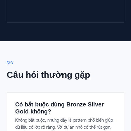
FAQ
Câu hỏi thường gặp
Có bắt buộc dùng Bronze Silver
Gold không?
Không bắt buộc, nhưng đây là pattern phổ biến giúp
dữ liệu có lớp rõ ràng. Với dự án nhỏ có thể rút gọn,