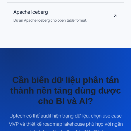
Apache Iceberg
Dự án Apache Iceberg cho open table format.
Cần biến dữ liệu phân tán
thành nền tảng dùng được
cho BI và AI?
Uptech có thể audit hiện trạng dữ liệu, chọn use case
MVP và thiết kế roadmap lakehouse phù hợp với ngân