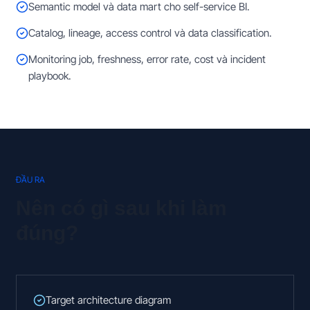
Semantic model và data mart cho self-service BI.
Catalog, lineage, access control và data classification.
Monitoring job, freshness, error rate, cost và incident
playbook.
ĐẦU RA
Nên có gì sau khi làm
đúng?
Target architecture diagram