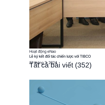
Hoạt động eNao
Lễ ký kết đối tác chiến lược với TIBCO
27 tháng 3, 2024
Tất cả bài viết
(352)