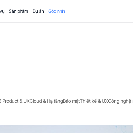
 Vụ
Sản phẩm
Dự án
Góc nhìn
BI
Product & UX
Cloud & Hạ tầng
Bảo mật
Thiết kế & UX
Công nghệ 