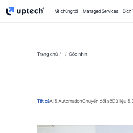
Về chúng tôi
Managed Services
Dịch
Trang chủ
/
Góc nhìn
Tất cả
AI & Automation
Chuyển đổi số
Dữ liệu & 